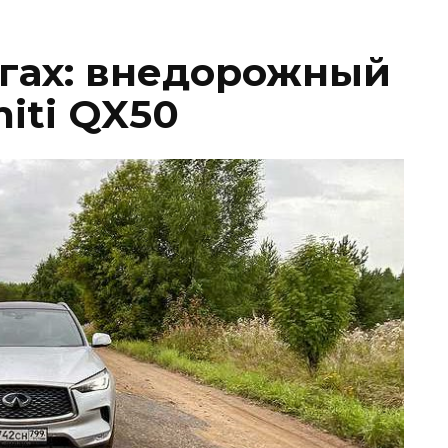
огах: внедорожный
niti QX50