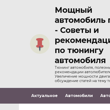
Перейти
Мощный
к
содержанию
автомобиль 
- Советы и
рекомендац
по тюнингу
автомобиля
Тюнинг автомобиля, полезны
рекомендации автолюбител
Увеличение мощности двига
обсуждение статей на тему т
Актуальное
Автомобили
Авт