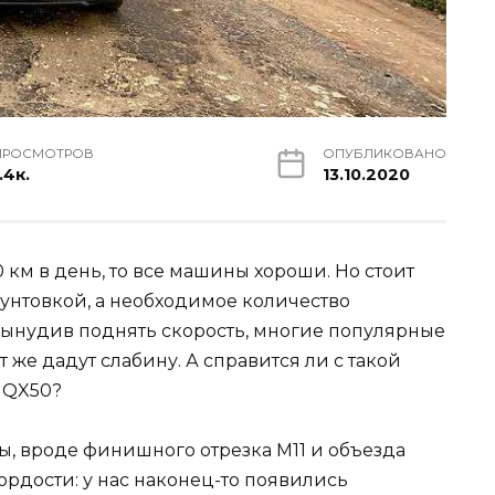
ПРОСМОТРОВ
ОПУБЛИКОВАНО
.4к.
13.10.2020
0 км в день, то все машины хороши. Но стоит
рунтовкой, а необходимое количество
вынудив поднять скорость, многие популярные
 же дадут слабину. А справится ли с такой
i QX50?
 вроде финишного отрезка М11 и объезда
ордости: у нас наконец-то появились