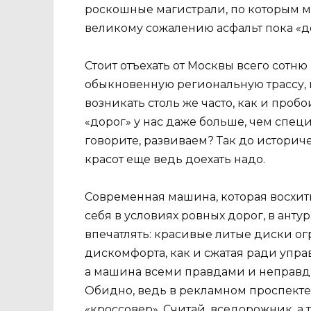
роскошные магистрали, по которым мо
великому сожалению асфальт пока «до
Стоит отъехать от Москвы всего сотню
обыкновенную региональную трассу,
возникать столь же часто, как и пробо
«дорог» у нас даже больше, чем спец
говорите, развиваем? Так до истори
красот еще ведь доехать надо.
Современная машина, которая восхит
себя в условиях ровных дорог, в ант
впечатлять: красивые литые диски о
дискомфорта, как и сжатая ради упра
а машина всеми правдами и неправда
Обидно, ведь в рекламном проспекте
«кроссовер». Считай, вседорожник, а т