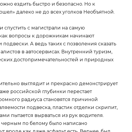
жно ездить быстро и безопасно. Но к
шел» далеко не до всех уголков Необъятной.
 и спустить с магистрали на самую
 как вопросы к дорожникам начинают
и подвески. А ведь таких с позволения сказать
иалистов в автосервисах. Внутренний туризм,
ческих достопримечательностей и природных
ительно выглядит и прекрасно демонстрирует
ураже российской глубинки перестает
громного радиуса становятся причиной
вляемости подвеска, пластик отделки скрипит,
ми пытается вырваться из рук водителя.
 черным по белому было написано
ут вроде как даже асфальт есть. Вернее, был.