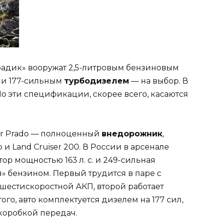
Прадик» вооружат 2,5-литровым бензиновым
. и 177-сильным
турбодизелем
— на выбор. В
Но эти спецификации, скорее всего, касаются
ser Prado — полноценный
внедорожник
,
 и Land Cruiser 200. В России в арсенале
ор мощностью 163 л. с. и 249-сильная
» бензином. Первый трудится в паре с
с шестискоростной АКП, второй работает
ого, авто комплектуется дизелем на 177 сил,
коробкой передач.