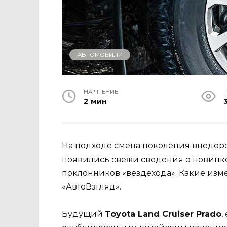
АВТОМОБИЛИ
НА ЧТЕНИЕ
2 мин
3
На подходе смена поколения внедорож
появились свежи сведения о новинке
поклонников «вездехода». Какие изм
«АвтоВзгляд».
Будущий
Toyota Land Cruiser Prado
,