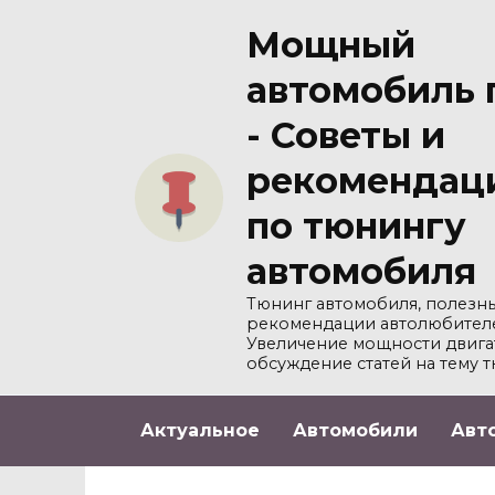
Перейти
Мощный
к
содержанию
автомобиль 
- Советы и
рекомендац
по тюнингу
автомобиля
Тюнинг автомобиля, полезны
рекомендации автолюбител
Увеличение мощности двига
обсуждение статей на тему т
Актуальное
Автомобили
Авт