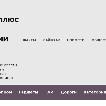
плюс
ии
ФАКТЫ
ЛАЙФХАК
НОВОСТИ
ОБЩЕС
е советы,
ей.
теля,
юнинга.
опром
Гаджеты
ГАИ
Дороги
Категория