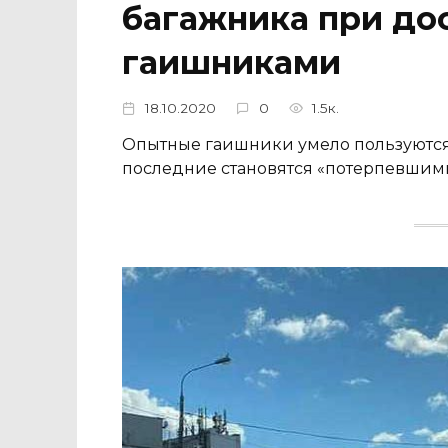
багажника при до
гаишниками
18.10.2020
0
1.5к.
Опытные гаишники умело пользуются 
последние становятся «потерпевшими»