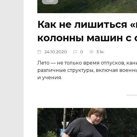
ГАИ
Как не лишиться «
колонны машин с
24.10.2020
0
3.1к.
Лето — не только время отпусков, кан
различные структуры, включая военн
и учения.