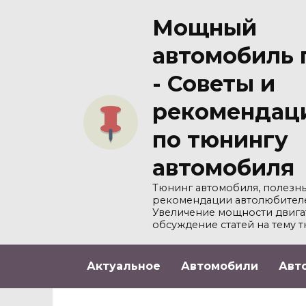
Перейти
Мощный
к
содержанию
автомобиль 
- Советы и
рекомендац
по тюнингу
автомобиля
Тюнинг автомобиля, полезны
рекомендации автолюбител
Увеличение мощности двига
обсуждение статей на тему т
Актуальное
Автомобили
Авт