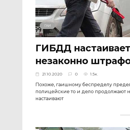
ГАИ
ГИБДД настаивает 
незаконно штрафо
21.10.2020
0
1.5к.
Похоже, гаишному беспределу предела
полицейские то и дело продолжают на
настаивают