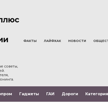
плюс
ии
ФАКТЫ
ЛАЙФХАК
НОВОСТИ
ОБЩЕС
е советы,
ей.
теля,
юнинга.
опром
Гаджеты
ГАИ
Дороги
Категория