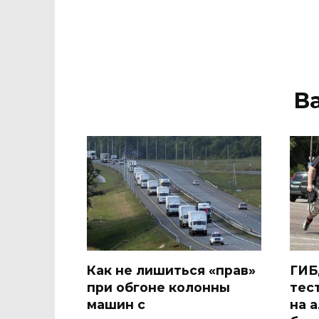
В
Как не лишиться «прав»
ГИБ
при обгоне колонны
тес
машин с
на 