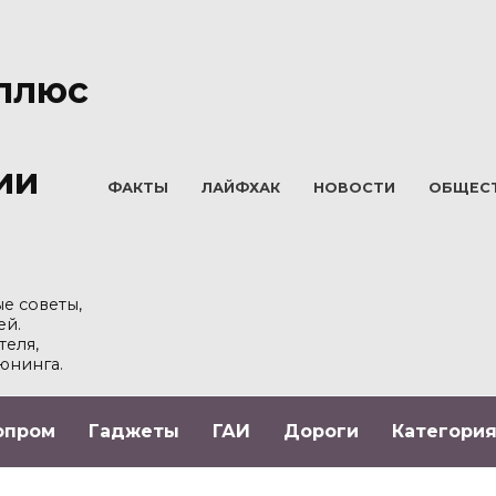
плюс
ии
ФАКТЫ
ЛАЙФХАК
НОВОСТИ
ОБЩЕС
е советы,
ей.
теля,
юнинга.
опром
Гаджеты
ГАИ
Дороги
Категория