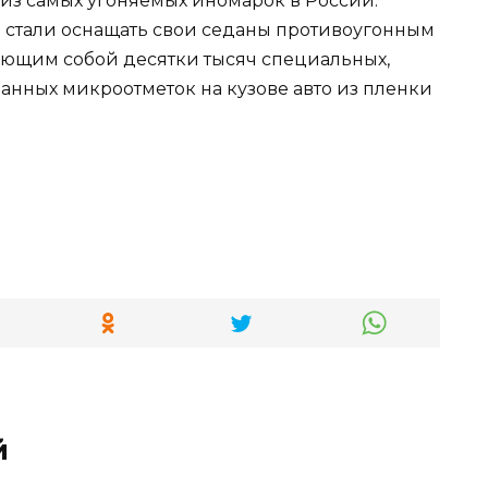
из самых угоняемых иномарок в России.
 стали оснащать свои седаны противоугонным
яющим собой десятки тысяч специальных,
анных микроотметок на кузове авто из пленки
й