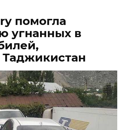
ry помогла
ю угнанных в
билей,
 Таджикистан