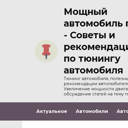
Перейти
Мощный
к
содержанию
автомобиль 
- Советы и
рекомендац
по тюнингу
автомобиля
Тюнинг автомобиля, полезны
рекомендации автолюбител
Увеличение мощности двига
обсуждение статей на тему т
Актуальное
Автомобили
Авт