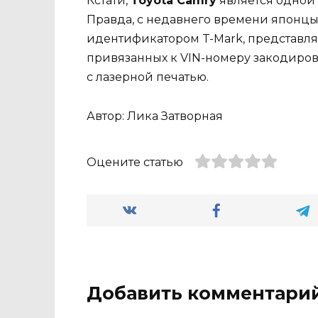
Кстати,
Toyota Camry
является одной 
Правда, с недавнего времени японцы
идентификатором T-Mark, представл
привязанных к VIN-номеру закодиров
с лазерной печатью.
Автор: Лика Затворная
Оцените статью
Добавить комментари