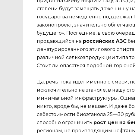
придет на смену нефти и газу, а люди
степени будут замещать даже нишу на
государства немедленно поддержал Г
законопроект, значительно облегча
будущего». Последние, в свою очеред
продающийся на
российских АЗС
бе
денатурированного этилового спирта,
различной сельхозпродукции типа тро
Стоит ли опасаться подобной горюче
Да, речь пока идет именно о смеси, 
исключительно на этаноле, в нашу стр
минимальной инфраструктуры. Однак
никто, вроде бы, не мешает. И даже б
себестоимости биоэтанола 25—30 рубл
способно ограничить
рост цен на бе
регионам, не производящим нефтяные