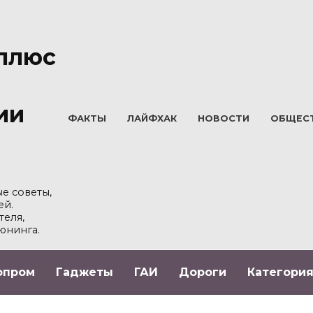
плюс
ии
ФАКТЫ
ЛАЙФХАК
НОВОСТИ
ОБЩЕС
е советы,
ей.
теля,
юнинга.
опром
Гаджеты
ГАИ
Дороги
Категория