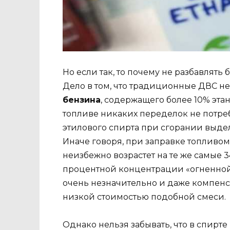
Но если так, то почему не разбавлять
Дело в том, что традиционные ДВС н
бензина
, содержащего более 10% эта
топливе никаких переделок не потреб
этилового спирта при сгорании выдел
Иначе говоря, при заправке топливом
неизбежно возрастет на те же самые 3
процентной концентрации «огненной 
очень незначительно и даже компенси
низкой стоимостью подобной смеси.
Однако нельзя забывать, что в спирте