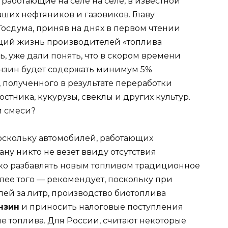
, работающие на селе на селе, в известной
ших нефтяников и газовиков. Главу
осдума, приняв на днях в первом чтении
ющий жизнь производителей «топлива
ь, уже дали понять, что в скором времени
нзин будет содержать минимум 5%
 полученного в результате переработки
стника, кукурузы, свеклы и других культур.
й смеси?
поскольку автомобилей, работающих
ану никто не везет ввиду отсутствия
о разбавлять новым топливом традиционное
олее того — рекомендует, поскольку при
ей за литр, производство биотоплива
нзин
и приносить налоговые поступления
 топлива. Для России, считают некоторые