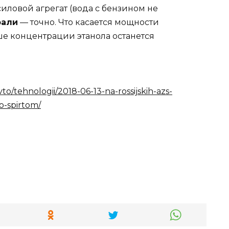
силовой агрегат (вода с бензином не
рали
— точно. Что касается мощности
ше концентрации этанола останется
to/tehnologii/2018-06-13-na-rossijskih-azs-
o-spirtom/