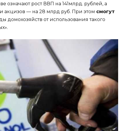
ве означают рост ВВП на 141млрд. рублей, а
и акцизов — на 28 млрд руб. При этом
смогут
ды домохозяйств от использования такого
х».