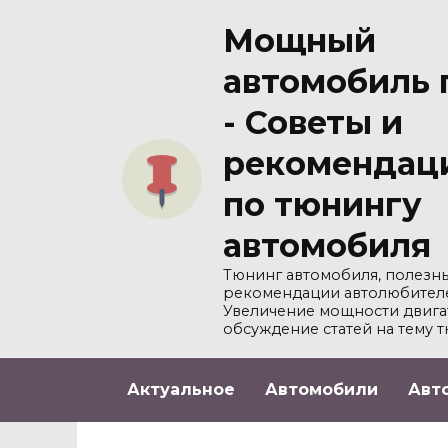
Перейти
Мощный
к
содержанию
автомобиль 
- Советы и
рекомендац
по тюнингу
автомобиля
Тюнинг автомобиля, полезны
рекомендации автолюбител
Увеличение мощности двига
обсуждение статей на тему т
Актуальное
Автомобили
Авт