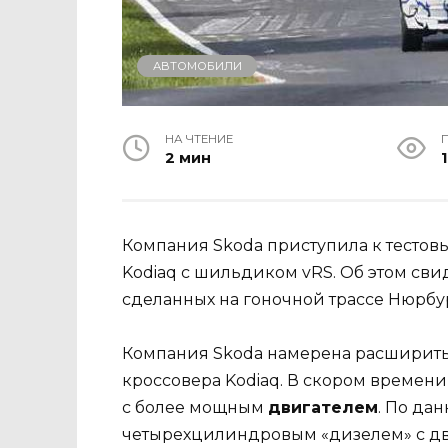
АВТОМОБИЛИ
НА ЧТЕНИЕ
2 мин
1
Компания Skoda приступила к тестов
Kodiaq с шильдиком vRS. Об этом св
сделанных на гоночной трассе Нюрбу
Компания Skoda намерена расширит
кроссовера Kodiaq. В скором времени
с более мощным
двигателем
. По да
четырехцилиндровым «дизелем» с дв