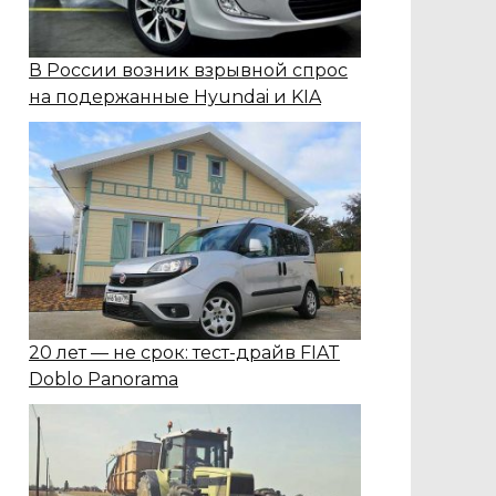
В России возник взрывной спрос
на подержанные Hyundai и KIA
20 лет — не срок: тест-драйв FIAT
Doblo Panorama