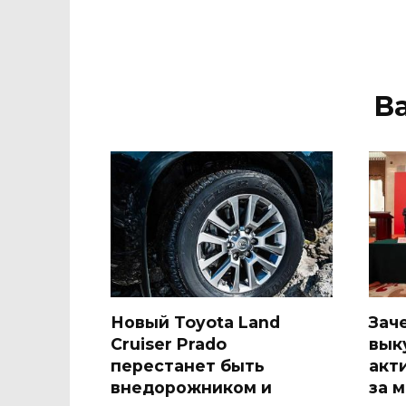
В
Новый Toyota Land
Зач
Cruiser Prado
вык
перестанет быть
акт
внедорожником и
за 