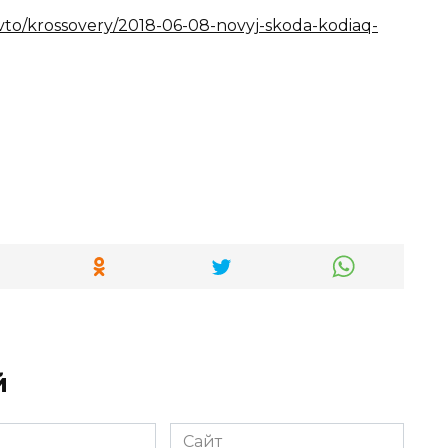
vto/krossovery/2018-06-08-novyj-skoda-kodiaq-
й
Сайт