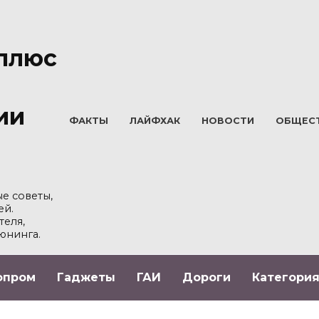
плюс
ии
ФАКТЫ
ЛАЙФХАК
НОВОСТИ
ОБЩЕС
е советы,
ей.
теля,
юнинга.
опром
Гаджеты
ГАИ
Дороги
Категория