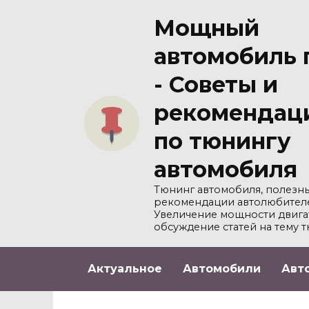
Перейти
Мощный
к
содержанию
автомобиль 
- Советы и
рекомендац
по тюнингу
автомобиля
Тюнинг автомобиля, полезны
рекомендации автолюбител
Увеличение мощности двига
обсуждение статей на тему т
Актуальное
Автомобили
Авт