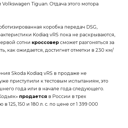
Volkswagen Tiguan. Отдача этого мотора
роботизированная коробка передач DSG,
ктеристики Kodiaq vRS пока не раскрываются,
первой сотни
кроссовер
сможет разгоняться за
ть, как ожидается, достигнет отметки в 230 км/
ия Skoda Kodiaq vRS в продаже не
и уже приступили к тестовым испытаниям, это
шнего года или в начале года следующего.
Кодьяк»
продается
в России в трех
25, 150 и 180 л. с. по цене от 1 399 000