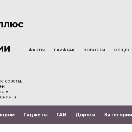
плюс
ии
ФАКТЫ
ЛАЙФХАК
НОВОСТИ
ОБЩЕС
е советы,
ей.
теля,
юнинга.
опром
Гаджеты
ГАИ
Дороги
Категория