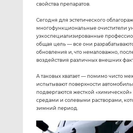
свойства препаратов.
Сегодня для эстетического облагора
многофункциональные очистители ун
узкоспециализированные профессион
общая цель — все они разрабатываютс
обновления и, что немаловажно, пос
воздействия различных внешних фак
А таковых хватает — помимо чисто ме
испытывают поверхности автомобильн
подвергаются жесткой «химической»
средами и солевыми растворами, кот
зимний период.