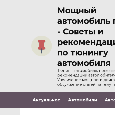
Перейти
Мощный
к
содержанию
автомобиль 
- Советы и
рекомендац
по тюнингу
автомобиля
Тюнинг автомобиля, полезны
рекомендации автолюбител
Увеличение мощности двига
обсуждение статей на тему т
Актуальное
Автомобили
Авт