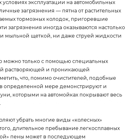
х условиях эксплуатации на автомобильных
личные загрязнения — пятна от растительных
раемых тормозных колодок, пригоревшие
 эти загрязнения иногда оказываются настолько
 ни мыльной щеткой, ни даже струей жидкости
это можно только с помощью специальных
ой растворяющей и проникающей
аметить, что, помимо очистителей, подобные
 в определенной мере демонстрируют и
ни, которыми на автомойках покрывают весь
.
оляют убрать многие виды «колесных»
е того, длительное пребывание легкосплавных
кой» пены может в последующем