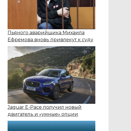
Пьяного аварийщика Михаила
Ефремова вновь привлекут к суду
Jaguar E-Pace получил новый
двигатель и «умные» опции