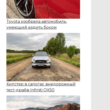
Toyota изобрела автомобиль,
умеющий ездить боком
Хипстер в сапогах: внедорожный
тест-драйв Infiniti QX50