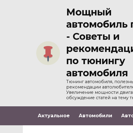
Перейти
Мощный
к
содержанию
автомобиль 
- Советы и
рекомендац
по тюнингу
автомобиля
Тюнинг автомобиля, полезны
рекомендации автолюбител
Увеличение мощности двига
обсуждение статей на тему т
Актуальное
Автомобили
Авт