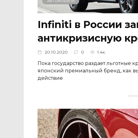
АВТОМОБИЛИ
Infiniti в России з
антикризисную к
20.10.2020
0
1.4к.
Пока государство раздает льготные к
японский премиальный бренд, как вы
действие