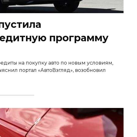
апустила
редитную программу
редиты на покупку авто по новым условиям,
яснил портал «АвтоВзгляд», возобновил