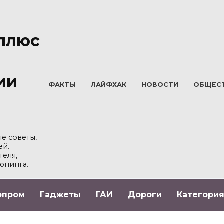
плюс
ии
ФАКТЫ
ЛАЙФХАК
НОВОСТИ
ОБЩЕС
е советы,
ей.
теля,
юнинга.
опром
Гаджеты
ГАИ
Дороги
Категория